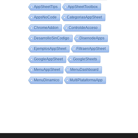
AppSheetTips
AppSheetToolbox
AppsNoCode
CategoriasAppSheet
ChromeAddon
ControldeAcceso
DesarrolloSinCodigo
DisenodeApps
EjemplosAppSheet
FiltraenAppSheet
GoogleAppSheet
GoogleSheets
MenuAppSheet
MenuDashboard
MenuDinamico
MultiPlataformaApp