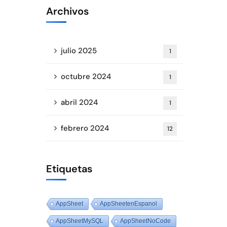
Archivos
julio 2025
1
octubre 2024
1
abril 2024
1
febrero 2024
12
Etiquetas
AppSheet
AppSheetenEspanol
AppSheetMySQL
AppSheetNoCode