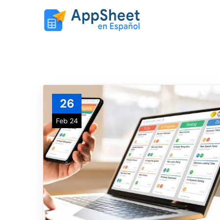
26
Feb 24