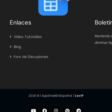
Enlaces
Boletí
Mantente a
Video Tutoriales
dominar App
Blog
Foro de Discusiones
2026
© | AppSheetEnEspañol |
LeviP