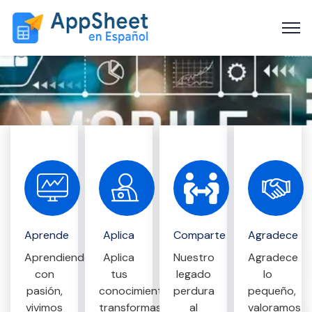
Aprende
Aplica
Comparte
Agradece
Aprendiendo
Aplica
Nuestro
Agradece
con
tus
legado
lo
pasión,
conocimientos,
perdura
pequeño,
vivimos
transformas
al
valoramos