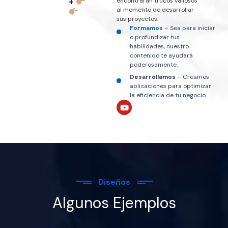
+
encontrarán trucos valiosos
al momento de desarrollar
sus proyectos.
Formamos
– Sea para iniciar
o profundizar tus
habilidades, nuestro
contenido te ayudará
poderosamente.
Desarrollamos
– Creamos
aplicaciones para optimizar
la eficiencia de tu negocio.
Diseños
Algunos Ejemplos