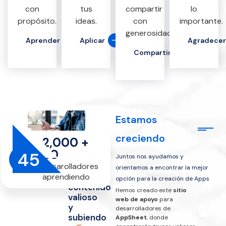
con
tus
compartir
lo
propósito.
ideas.
con
importante.
generosidad.
Aprender
Aplicar
Agradecer
Compartir
Estamos
creciendo
2,000
+
50
45
Juntos nos ayudamos y
Desarolladores
Videos
orientamos a encontrar la mejor
aprendiendo
de
opción para la creación de Apps
contenido
Hemos creado este
sitio
valioso
web de apoyo
para
y
desarrolladores de
subiendo
AppSheet
, donde