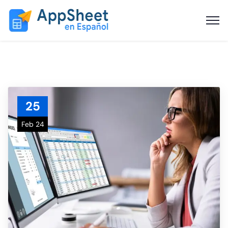
25
Feb 24