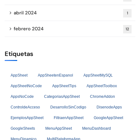
abril 2024
1
febrero 2024
12
Etiquetas
AppSheet
AppSheetenEspanol
AppSheetMySQL
AppSheetNoCode
AppSheetTips
AppSheetToolbox
AppsNoCode
CategoriasAppSheet
ChromeAddon
ControldeAcceso
DesarrolloSinCodigo
DisenodeApps
EjemplosAppSheet
FiltraenAppSheet
GoogleAppSheet
GoogleSheets
MenuAppSheet
MenuDashboard
MenuDinamico
MultiPlataformaApp