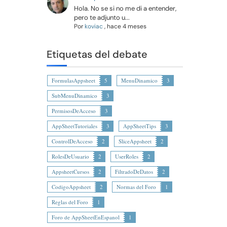
Hola. No se si no me di a entender,
pero te adjunto u...
Por
koviac
,
hace 4 meses
Etiquetas del debate
FormulasAppsheet
5
MenuDinamico
3
SubMenuDinamico
3
PermisosDeAcceso
3
AppSheetTutoriales
3
AppSheetTips
3
ControlDeAcceso
2
SliceAppsheet
2
RolesDeUsuario
2
UserRoles
2
AppsheetCursos
2
FiltradoDeDatos
2
CodigoAppsheet
2
Normas del Foro
1
Reglas del Foro
1
Foro de AppSheetEnEspanol
1