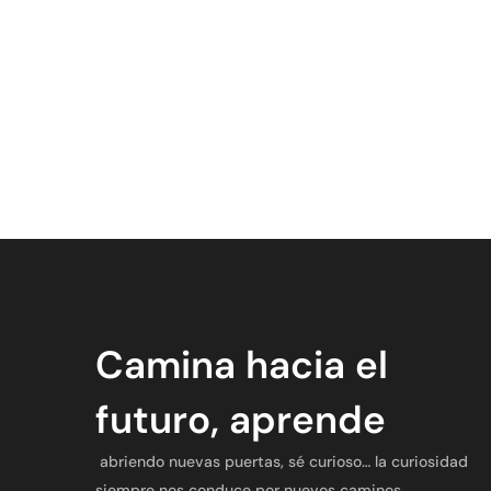
Camina hacia el
futuro, aprende
abriendo nuevas puertas, sé curioso… la curiosidad
siempre nos conduce por nuevos caminos.