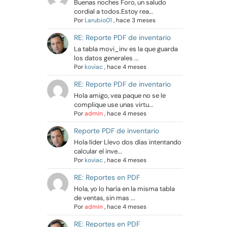
Buenas noches Foro, un saludo
cordial a todos.Estoy rea...
Por
Larubio01
,
hace 3 meses
RE: Reporte PDF de inventario
La tabla movi_inv es la que guarda
los datos generales ...
Por
koviac
,
hace 4 meses
RE: Reporte PDF de inventario
Hola amigo, vea paque no se le
complique use unas virtu...
Por
admin
,
hace 4 meses
Reporte PDF de inventario
Hola líder Llevo dos días intentando
calcular el inve...
Por
koviac
,
hace 4 meses
RE: Reportes en PDF
Hola, yo lo haría en la misma tabla
de ventas, sin mas ...
Por
admin
,
hace 4 meses
RE: Reportes en PDF