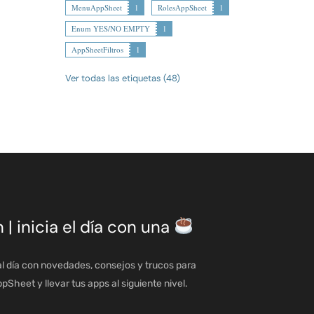
MenuAppSheet
1
RolesAppSheet
1
Enum YES/NO EMPTY
1
AppSheetFiltros
1
Ver todas las etiquetas (48)
n | inicia el día con una
l día con novedades, consejos y trucos para
Sheet y llevar tus apps al siguiente nivel.