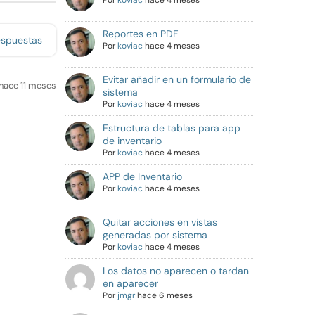
Por
koviac
hace 4 meses
Reportes en PDF
espuestas
Por
koviac
hace 4 meses
Evitar añadir en un formulario de
hace 11 meses
sistema
Por
koviac
hace 4 meses
Estructura de tablas para app
de inventario
Por
koviac
hace 4 meses
APP de Inventario
Por
koviac
hace 4 meses
Quitar acciones en vistas
generadas por sistema
Por
koviac
hace 4 meses
Los datos no aparecen o tardan
en aparecer
Por
jmgr
hace 6 meses