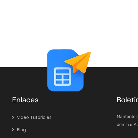
Enlaces
Boletí
Mantente a
Video Tutoriales
dominar App
Blog