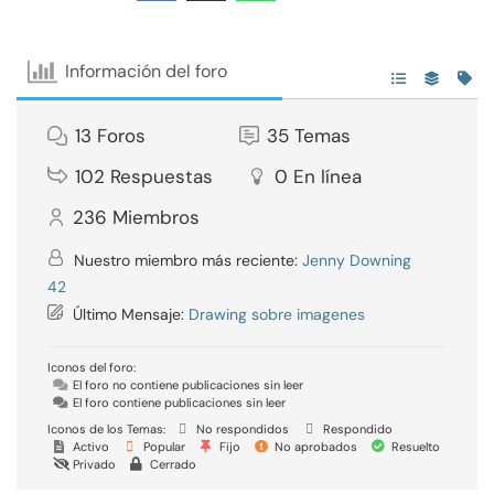
Información del foro
13
Foros
35
Temas
102
Respuestas
0
En línea
236
Miembros
Nuestro miembro más reciente:
Jenny Downing
42
Último Mensaje:
Drawing sobre imagenes
Iconos del foro:
El foro no contiene publicaciones sin leer
El foro contiene publicaciones sin leer
Iconos de los Temas:
No respondidos
Respondido
Activo
Popular
Fijo
No aprobados
Resuelto
Privado
Cerrado