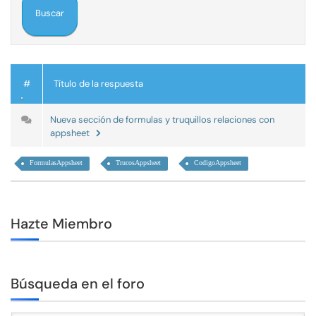
#
Título de la respuesta
Nueva sección de formulas y truquillos relaciones con
appsheet
FormulasAppsheet
TrucosAppsheet
CodigoAppsheet
Hazte Miembro
Búsqueda en el foro