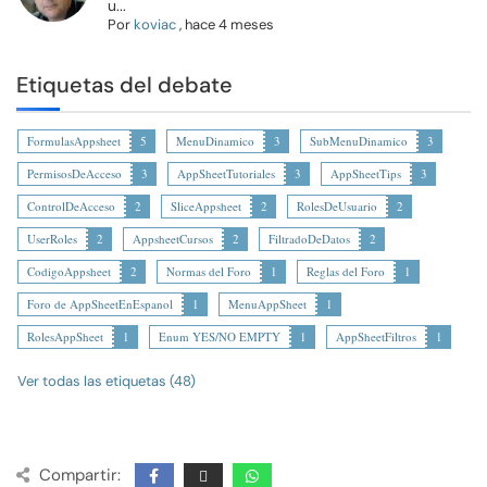
u...
Por
koviac
,
hace 4 meses
Etiquetas del debate
FormulasAppsheet
5
MenuDinamico
3
SubMenuDinamico
3
PermisosDeAcceso
3
AppSheetTutoriales
3
AppSheetTips
3
ControlDeAcceso
2
SliceAppsheet
2
RolesDeUsuario
2
UserRoles
2
AppsheetCursos
2
FiltradoDeDatos
2
CodigoAppsheet
2
Normas del Foro
1
Reglas del Foro
1
Foro de AppSheetEnEspanol
1
MenuAppSheet
1
RolesAppSheet
1
Enum YES/NO EMPTY
1
AppSheetFiltros
1
Ver todas las etiquetas (48)
Compartir: